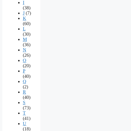
I
(38)
J
(7)
K
(60)
L
(30)
M
(36)
N
(26)
O
(20)
P
(40)
Q
(2)
R
(40)
S
(73)
T
(41)
U
(18)