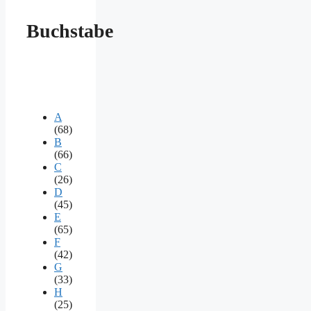
Buchstabe
A
(68)
B
(66)
C
(26)
D
(45)
E
(65)
F
(42)
G
(33)
H
(25)