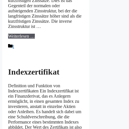
kurzfristigen Zinssätze. Dies ist das
Gegenteil der normalen oder
aufsteigenden Zinsstruktur, bei der die
langfristigen Zinssätze höher sind als die
kurzfristigen Zinssätze. Die inverse
Zinsstruktur ist …
Weiterlesen …
Kategorien
I
Indexzertifikat
Definition und Funktion von
Indexzertifikaten Ein Indexzertifikat ist
ein Finanzderivat, das es Anlegern
ermöglicht, in einen gesamten Index zu
investieren, anstatt in einzelne Aktien
oder Anleihen. Es handelt sich dabei um
eine Schuldverschreibung, die die
Performance eines bestimmten Indexes
abbildet. Der Wert des Zertifikats ist also