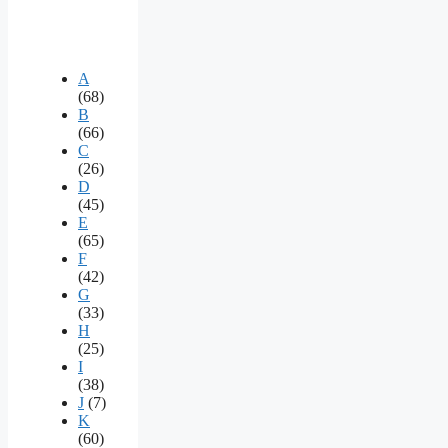
A
(68)
B
(66)
C
(26)
D
(45)
E
(65)
F
(42)
G
(33)
H
(25)
I
(38)
J
(7)
K
(60)