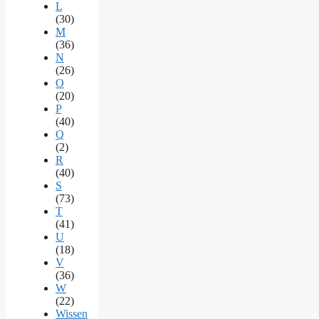
L
(30)
M
(36)
N
(26)
O
(20)
P
(40)
Q
(2)
R
(40)
S
(73)
T
(41)
U
(18)
V
(36)
W
(22)
Wissen