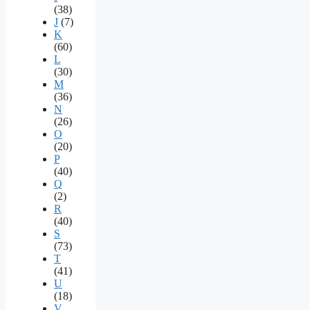
(38)
J
(7)
K
(60)
L
(30)
M
(36)
N
(26)
O
(20)
P
(40)
Q
(2)
R
(40)
S
(73)
T
(41)
U
(18)
V