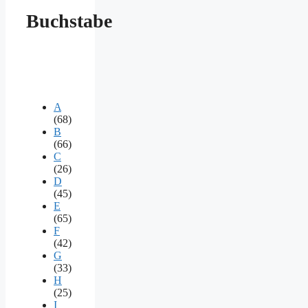
Buchstabe
A
(68)
B
(66)
C
(26)
D
(45)
E
(65)
F
(42)
G
(33)
H
(25)
I