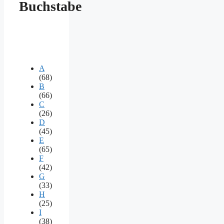
Buchstabe
A
(68)
B
(66)
C
(26)
D
(45)
E
(65)
F
(42)
G
(33)
H
(25)
I
(38)