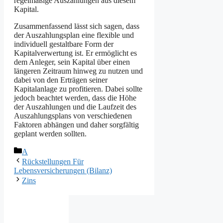
regelmäßige Auszahlungen aus diesem
Kapital.
Zusammenfassend lässt sich sagen, dass
der Auszahlungsplan eine flexible und
individuell gestaltbare Form der
Kapitalverwertung ist. Er ermöglicht es
dem Anleger, sein Kapital über einen
längeren Zeitraum hinweg zu nutzen und
dabei von den Erträgen seiner
Kapitalanlage zu profitieren. Dabei sollte
jedoch beachtet werden, dass die Höhe
der Auszahlungen und die Laufzeit des
Auszahlungsplans von verschiedenen
Faktoren abhängen und daher sorgfältig
geplant werden sollten.
Kategorien
A
Rückstellungen Für
Lebensversicherungen (Bilanz)
Zins