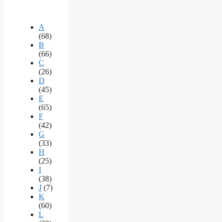
A
(68)
B
(66)
C
(26)
D
(45)
E
(65)
F
(42)
G
(33)
H
(25)
I
(38)
J
(7)
K
(60)
L