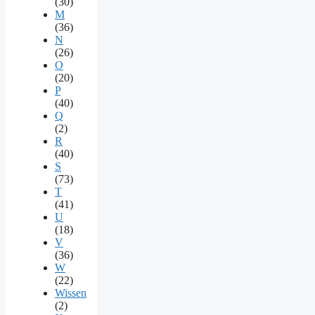
(30)
M
(36)
N
(26)
O
(20)
P
(40)
Q
(2)
R
(40)
S
(73)
T
(41)
U
(18)
V
(36)
W
(22)
Wissen
(2)