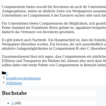
Compartements bieten sowohl für Investoren als auch für Unternehmen 
Anlageoptionen, indem sie ähnliche Arten von Wertpapieren zusammenf
Unternehmen im Compartement A der Euronext suchen oder nach klei
Für Unternehmen bieten Compartements die Möglichkeit, sich geziel
Prime Standard der Frankfurter Börse gelistet ist, signalisiert beispi
dadurch das Vertrauen von Investoren gewinnen.
Es gibt jedoch auch Nachteile. Ein Hauptnachteil ist, dass die Eint
Wertpapiere übersehen werden. Ein Investor, der sich ausschließlich 
attraktive Anlagemöglichkeiten in Compartement B oder C übersehen
Zusammenfassend lässt sich sagen, dass Compartements ein nützliches
Effizienz und Transparenz des Marktes bei, können aber auch dazu f
sollten daher eine breite Palette von Compartements in Betracht ziehe
Kategorien
C
Schuldverschreibungen
Abfindung
Buchstabe
A
(68)