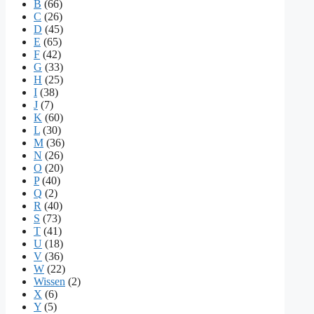
B
(66)
C
(26)
D
(45)
E
(65)
F
(42)
G
(33)
H
(25)
I
(38)
J
(7)
K
(60)
L
(30)
M
(36)
N
(26)
O
(20)
P
(40)
Q
(2)
R
(40)
S
(73)
T
(41)
U
(18)
V
(36)
W
(22)
Wissen
(2)
X
(6)
Y
(5)