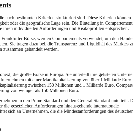
ents
e nach bestimmten Kriterien strukturiert sind. Diese Kriterien können
gkeit oder die geografische Lage sein. Die Einteilung in Compartement
ie ihren individuellen Anforderungen und Risikoprofilen entsprechen.
 der Frankfurter Börse, werden Compartements verwendet, um den Hande
ieten. Sie tragen dazu bei, die Transparenz und Liquidität des Marktes z
eren zusammen gehandelt werden.
ext, die größte Börse in Europa. Sie unterteilt ihre gelisteten Unter
ternehmen mit einer Marktkapitalisierung von über 1 Milliarde Euro.
kapitalisierung zwischen 150 Millionen und 1 Milliarde Euro. Compar
ierung von weniger als 150 Millionen Euro.
Unternehmen in den Prime Standard und den General Standard unterteilt. 
ber die gesetzlichen Anforderungen hinausgehende internationale
chtet sich an Unternehmen, die die Mindestanforderungen des deutsche
s