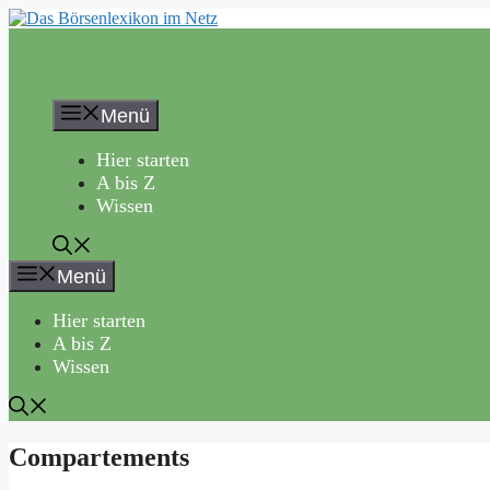
Zum
Inhalt
springen
Menü
Hier starten
A bis Z
Wissen
Menü
Hier starten
A bis Z
Wissen
Compartements