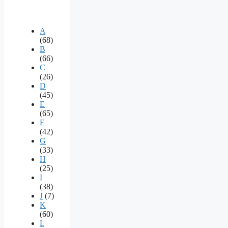
A
(68)
B
(66)
C
(26)
D
(45)
E
(65)
F
(42)
G
(33)
H
(25)
I
(38)
J
(7)
K
(60)
L