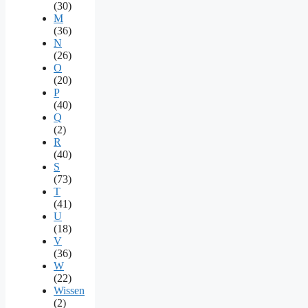
(30)
M
(36)
N
(26)
O
(20)
P
(40)
Q
(2)
R
(40)
S
(73)
T
(41)
U
(18)
V
(36)
W
(22)
Wissen
(2)