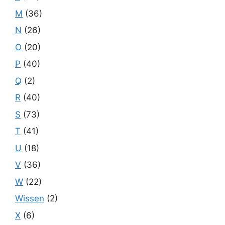
M
(36)
N
(26)
O
(20)
P
(40)
Q
(2)
R
(40)
S
(73)
T
(41)
U
(18)
V
(36)
W
(22)
Wissen
(2)
X
(6)