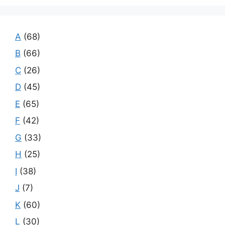
A
(68)
B
(66)
C
(26)
D
(45)
E
(65)
F
(42)
G
(33)
H
(25)
I
(38)
J
(7)
K
(60)
L
(30)