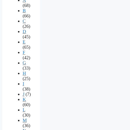
A
(68)
B
(66)
C
(26)
D
(45)
E
(65)
F
(42)
G
(33)
H
(25)
I
(38)
J
(7)
K
(60)
L
(30)
M
(36)