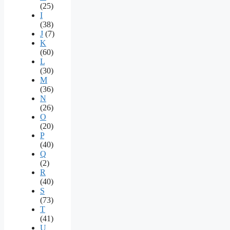
(25)
I
(38)
J
(7)
K
(60)
L
(30)
M
(36)
N
(26)
O
(20)
P
(40)
Q
(2)
R
(40)
S
(73)
T
(41)
U