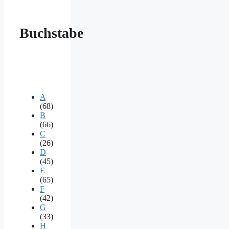
Buchstabe
A
(68)
B
(66)
C
(26)
D
(45)
E
(65)
F
(42)
G
(33)
H