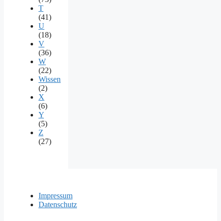
T
(41)
U
(18)
V
(36)
W
(22)
Wissen
(2)
X
(6)
Y
(5)
Z
(27)
Impressum
Datenschutz