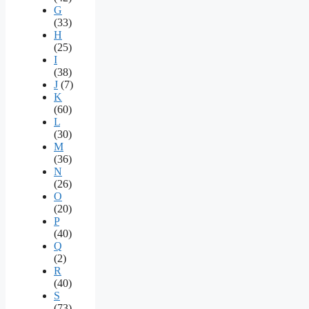
G
(33)
H
(25)
I
(38)
J
(7)
K
(60)
L
(30)
M
(36)
N
(26)
O
(20)
P
(40)
Q
(2)
R
(40)
S
(73)