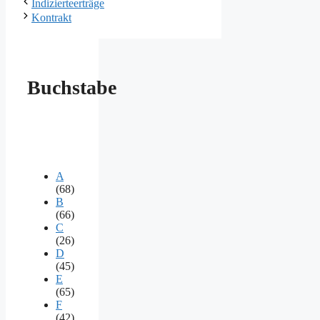
Indizierteerträge
Kontrakt
Buchstabe
A
(68)
B
(66)
C
(26)
D
(45)
E
(65)
F
(42)