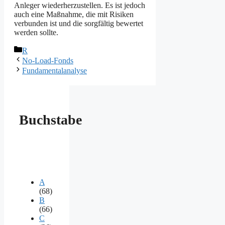
Anleger wiederherzustellen. Es ist jedoch
auch eine Maßnahme, die mit Risiken
verbunden ist und die sorgfältig bewertet
werden sollte.
Kategorien
R
No-Load-Fonds
Fundamentalanalyse
Buchstabe
A
(68)
B
(66)
C