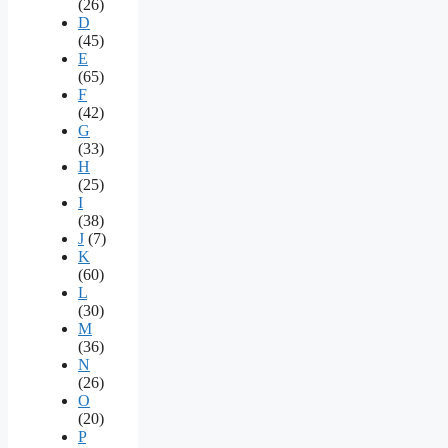
(26)
D
(45)
E
(65)
F
(42)
G
(33)
H
(25)
I
(38)
J
(7)
K
(60)
L
(30)
M
(36)
N
(26)
O
(20)
P