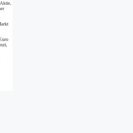
 Aktie,
ser
Markt
 Euro
nzt,
u