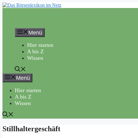
Zum
Inhalt
springen
Menü
Hier starten
A bis Z
Wissen
Menü
Hier starten
A bis Z
Wissen
Stillhaltergeschäft