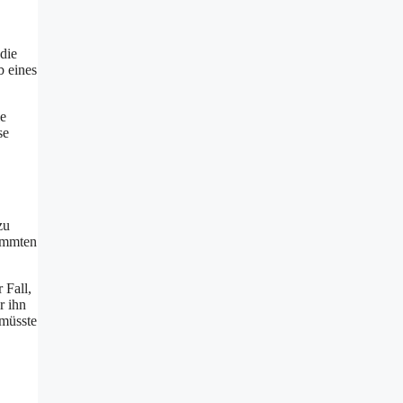
 die
b eines
ie
se
zu
timmten
 Fall,
r ihn
 müsste