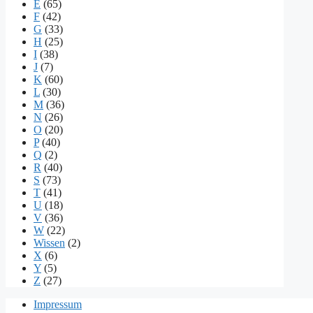
E
(65)
F
(42)
G
(33)
H
(25)
I
(38)
J
(7)
K
(60)
L
(30)
M
(36)
N
(26)
O
(20)
P
(40)
Q
(2)
R
(40)
S
(73)
T
(41)
U
(18)
V
(36)
W
(22)
Wissen
(2)
X
(6)
Y
(5)
Z
(27)
Impressum