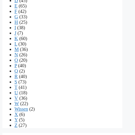
D
(45)
E
(65)
F
(42)
G
(33)
H
(25)
I
(38)
J
(7)
K
(60)
L
(30)
M
(36)
N
(26)
O
(20)
P
(40)
Q
(2)
R
(40)
S
(73)
T
(41)
U
(18)
V
(36)
W
(22)
Wissen
(2)
X
(6)
Y
(5)
Z
(27)