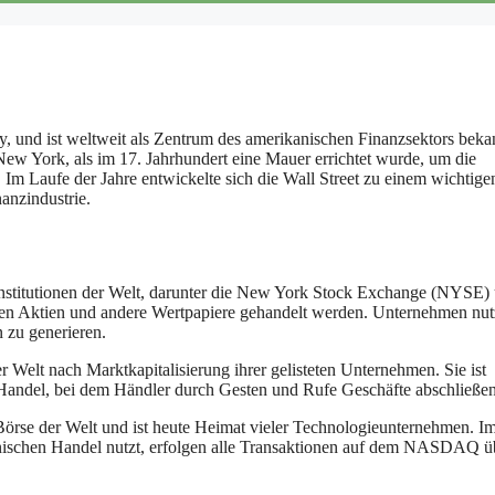
y, und ist weltweit als Zentrum des amerikanischen Finanzsektors beka
ew York, als im 17. Jahrhundert eine Mauer errichtet wurde, um die
m Laufe der Jahre entwickelte sich die Wall Street zu einem wichtige
anzindustrie.
zinstitutionen der Welt, darunter die New York Stock Exchange (NYSE)
en Aktien und andere Wertpapiere gehandelt werden. Unternehmen nu
 zu generieren.
 Welt nach Marktkapitalisierung ihrer gelisteten Unternehmen. Sie ist
-Handel, bei dem Händler durch Gesten und Rufe Geschäfte abschließen
örse der Welt und ist heute Heimat vieler Technologieunternehmen. I
nischen Handel nutzt, erfolgen alle Transaktionen auf dem NASDAQ ü