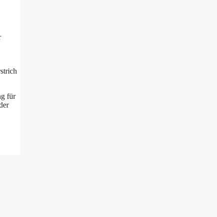
r
strich
g für
der