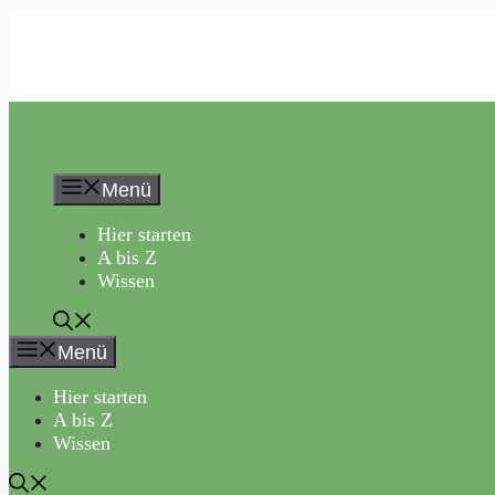
Zum
Inhalt
springen
Menü
Hier starten
A bis Z
Wissen
Menü
Hier starten
A bis Z
Wissen