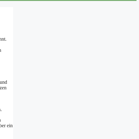
nnt.
n
 und
tzen
.
m
ber ein