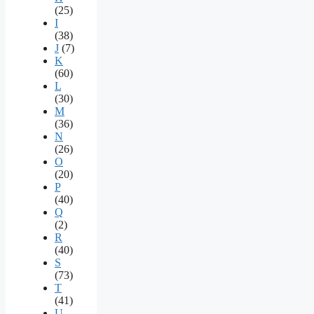
(25)
I
(38)
J
(7)
K
(60)
L
(30)
M
(36)
N
(26)
O
(20)
P
(40)
Q
(2)
R
(40)
S
(73)
T
(41)
U