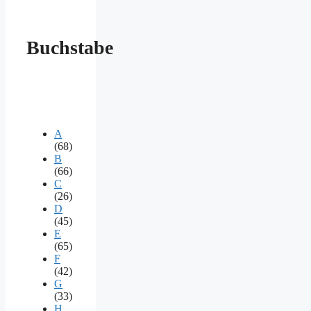
Buchstabe
A
(68)
B
(66)
C
(26)
D
(45)
E
(65)
F
(42)
G
(33)
H