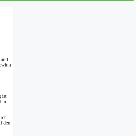
 und
Gewinn
 ist
 in
urch
uf den