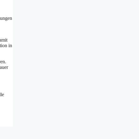
bungen
amit
tion in
en.
auer
lle