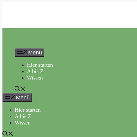
Zum
Inhalt
springen
Menü
Hier starten
A bis Z
Wissen
Menü
Hier starten
A bis Z
Wissen