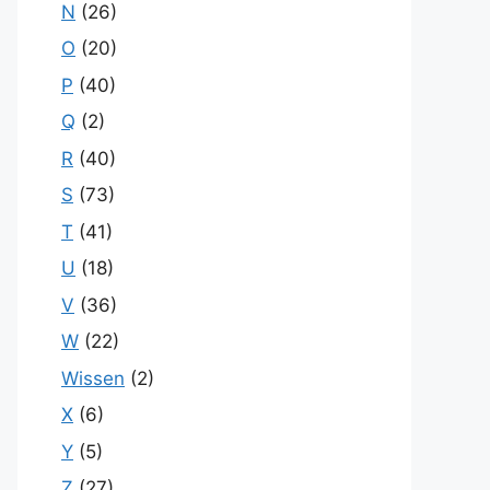
N
(26)
O
(20)
P
(40)
Q
(2)
R
(40)
S
(73)
T
(41)
U
(18)
V
(36)
W
(22)
Wissen
(2)
X
(6)
Y
(5)
Z
(27)