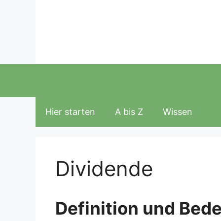
Zum
Inhalt
springen
Hier starten
A bis Z
Wissen
Dividende
Definition und Bed