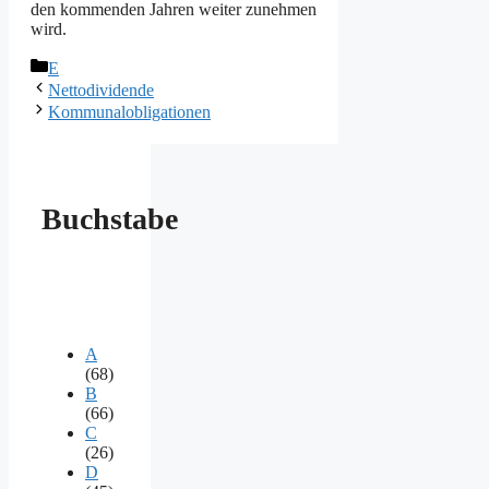
den kommenden Jahren weiter zunehmen
wird.
Kategorien
E
Nettodividende
Kommunalobligationen
Buchstabe
A
(68)
B
(66)
C
(26)
D