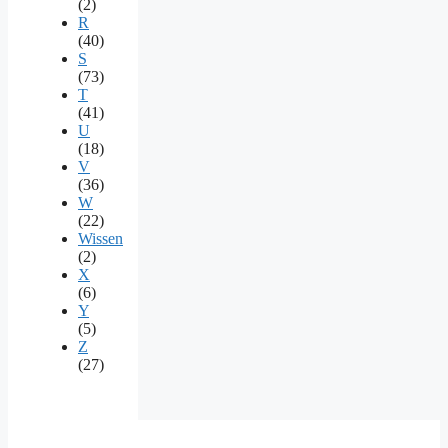
(2)
R
(40)
S
(73)
T
(41)
U
(18)
V
(36)
W
(22)
Wissen
(2)
X
(6)
Y
(5)
Z
(27)