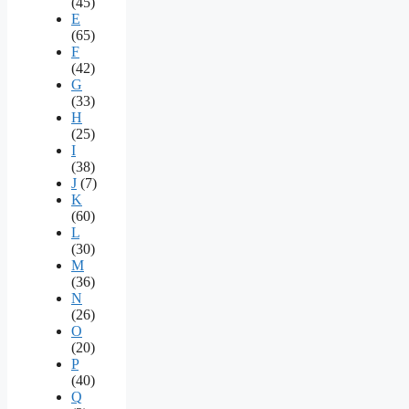
(45)
E
(65)
F
(42)
G
(33)
H
(25)
I
(38)
J
(7)
K
(60)
L
(30)
M
(36)
N
(26)
O
(20)
P
(40)
Q