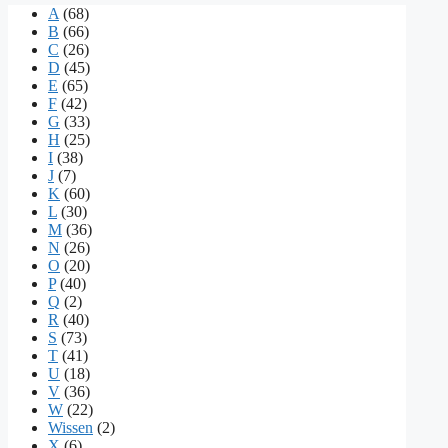
A
(68)
B
(66)
C
(26)
D
(45)
E
(65)
F
(42)
G
(33)
H
(25)
I
(38)
J
(7)
K
(60)
L
(30)
M
(36)
N
(26)
O
(20)
P
(40)
Q
(2)
R
(40)
S
(73)
T
(41)
U
(18)
V
(36)
W
(22)
Wissen
(2)
X
(6)