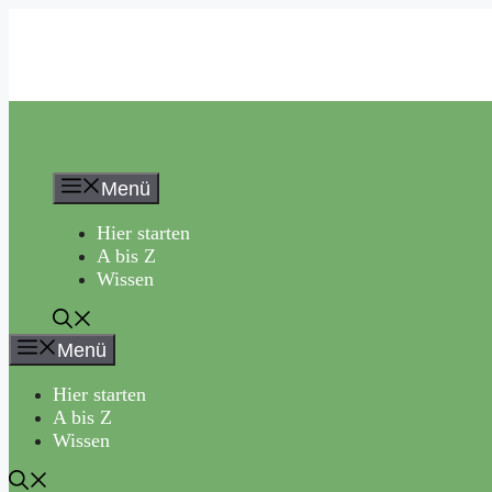
Zum
Inhalt
springen
Menü
Hier starten
A bis Z
Wissen
Menü
Hier starten
A bis Z
Wissen