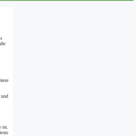
ls
lle
itere
n und
 ist.
desto