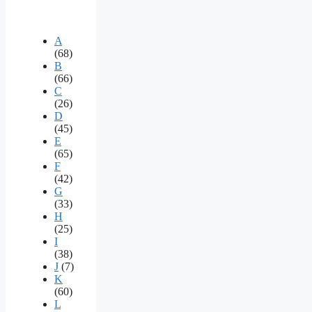
A
(68)
B
(66)
C
(26)
D
(45)
E
(65)
F
(42)
G
(33)
H
(25)
I
(38)
J
(7)
K
(60)
L