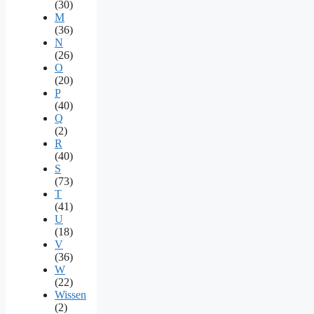
(30)
M
(36)
N
(26)
O
(20)
P
(40)
Q
(2)
R
(40)
S
(73)
T
(41)
U
(18)
V
(36)
W
(22)
Wissen
(2)