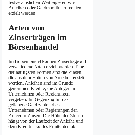
festverzinslichen Wertpapieren wie
Anleihen oder Geldmarktinstrumenten
erzielt werden.
Arten von
Zinserträgen im
Börsenhandel
Im Börsenhandel können Zinserträge auf
verschiedene Arten erzielt werden. Eine
der häufigsten Formen sind die Zinsen,
die aus dem Halten von Anleihen erzielt
werden. Anleihen sind im Grunde
genommen Kredite, die Anleger an
Unternehmen oder Regierungen
vergeben. Im Gegenzug für das
geliehene Geld zahlen diese
Unternehmen oder Regierungen den
Anlegern Zinsen. Die Höhe der Zinsen
hängt von der Laufzeit der Anleihe und
dem Kreditrisiko des Emittenten ab.