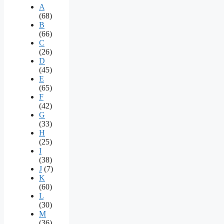
A
(68)
B
(66)
C
(26)
D
(45)
E
(65)
F
(42)
G
(33)
H
(25)
I
(38)
J
(7)
K
(60)
L
(30)
M
(36)