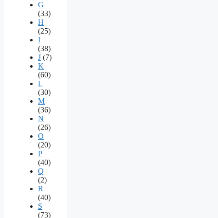
G
(33)
H
(25)
I
(38)
J
(7)
K
(60)
L
(30)
M
(36)
N
(26)
O
(20)
P
(40)
Q
(2)
R
(40)
S
(73)