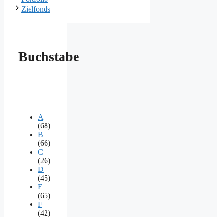
Zielfonds
Buchstabe
A
(68)
B
(66)
C
(26)
D
(45)
E
(65)
F
(42)