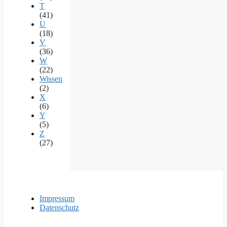
T
(41)
U
(18)
V
(36)
W
(22)
Wissen
(2)
X
(6)
Y
(5)
Z
(27)
Impressum
Datenschutz