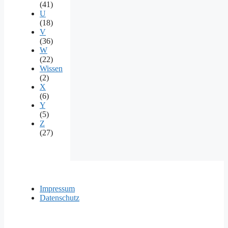
(41)
U
(18)
V
(36)
W
(22)
Wissen
(2)
X
(6)
Y
(5)
Z
(27)
Impressum
Datenschutz