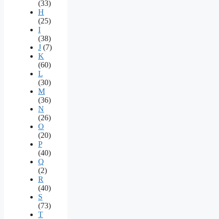
(33)
H
(25)
I
(38)
J
(7)
K
(60)
L
(30)
M
(36)
N
(26)
O
(20)
P
(40)
Q
(2)
R
(40)
S
(73)
T