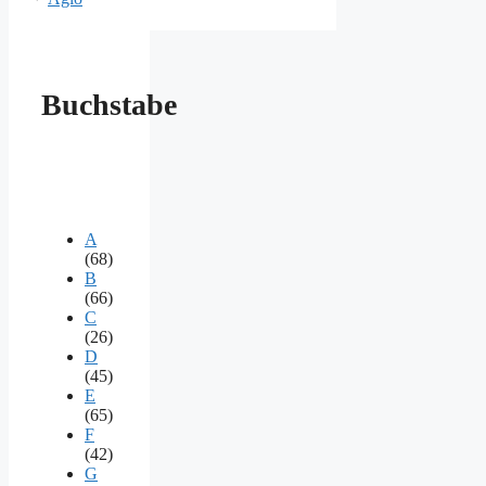
Buchstabe
A
(68)
B
(66)
C
(26)
D
(45)
E
(65)
F
(42)
G