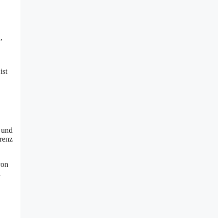
,
ist
n und
arenz
von
d