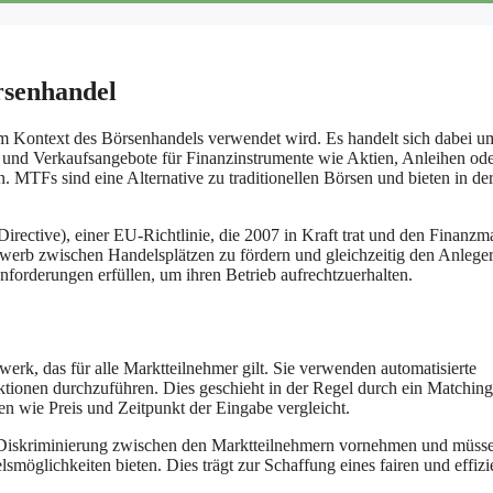
rsenhandel
r im Kontext des Börsenhandels verwendet wird. Es handelt sich dabei u
- und Verkaufsangebote für Finanzinstrumente wie Aktien, Anleihen od
 MTFs sind eine Alternative zu traditionellen Börsen und bieten in de
rective), einer EU-Richtlinie, die 2007 in Kraft trat und den Finanzma
ewerb zwischen Handelsplätzen zu fördern und gleichzeitig den Anlege
forderungen erfüllen, um ihren Betrieb aufrechtzuerhalten.
rk, das für alle Marktteilnehmer gilt. Sie verwenden automatisierte
ionen durchzuführen. Dies geschieht in der Regel durch ein Matching
n wie Preis und Zeitpunkt der Eingabe vergleicht.
ne Diskriminierung zwischen den Marktteilnehmern vornehmen und müss
möglichkeiten bieten. Dies trägt zur Schaffung eines fairen und effizi