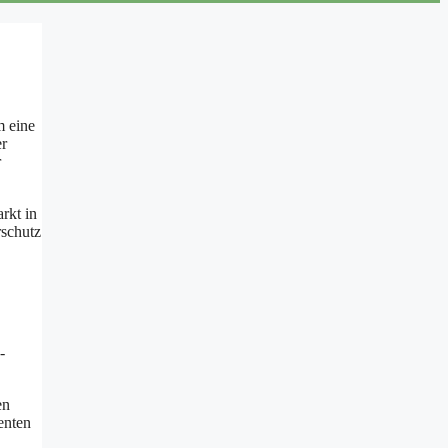
m eine
er
r
rkt in
rschutz
-
en
enten