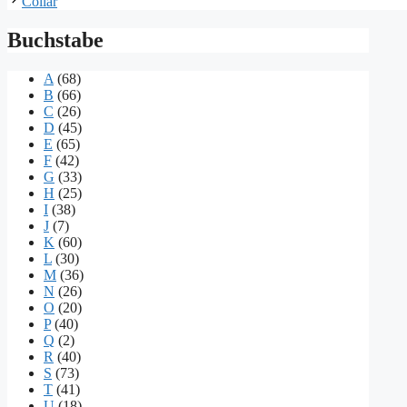
Collar
Buchstabe
A
(68)
B
(66)
C
(26)
D
(45)
E
(65)
F
(42)
G
(33)
H
(25)
I
(38)
J
(7)
K
(60)
L
(30)
M
(36)
N
(26)
O
(20)
P
(40)
Q
(2)
R
(40)
S
(73)
T
(41)
U
(18)