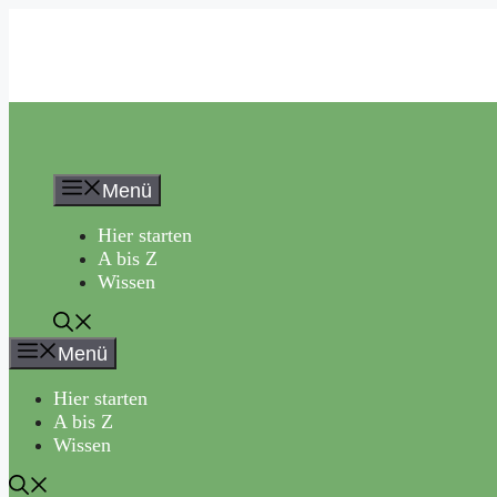
Zum
Inhalt
springen
Menü
Hier starten
A bis Z
Wissen
Menü
Hier starten
A bis Z
Wissen