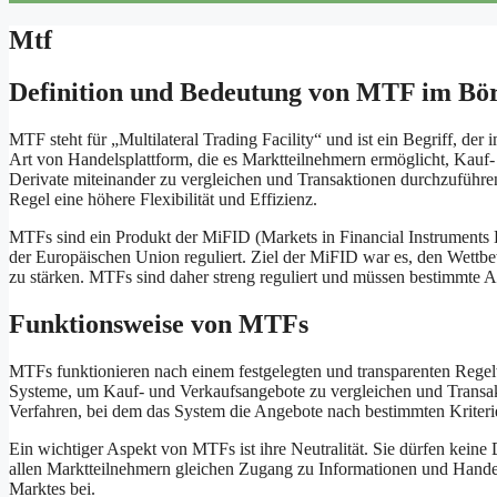
Mtf
Definition und Bedeutung von MTF im Bö
MTF steht für „Multilateral Trading Facility“ und ist ein Begriff, de
Art von Handelsplattform, die es Marktteilnehmern ermöglicht, Kauf
Derivate miteinander zu vergleichen und Transaktionen durchzuführen.
Regel eine höhere Flexibilität und Effizienz.
MTFs sind ein Produkt der MiFID (Markets in Financial Instruments Di
der Europäischen Union reguliert. Ziel der MiFID war es, den Wettb
zu stärken. MTFs sind daher streng reguliert und müssen bestimmte An
Funktionsweise von MTFs
MTFs funktionieren nach einem festgelegten und transparenten Regelwe
Systeme, um Kauf- und Verkaufsangebote zu vergleichen und Transakt
Verfahren, bei dem das System die Angebote nach bestimmten Kriterie
Ein wichtiger Aspekt von MTFs ist ihre Neutralität. Sie dürfen kei
allen Marktteilnehmern gleichen Zugang zu Informationen und Handels
Marktes bei.