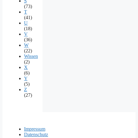
S
(73)
T
(41)
U
(18)
V
(36)
W
(22)
Wissen
(2)
X
(6)
Y
(5)
Z
(27)
Impressum
Datenschutz