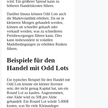
wird. Ein größerer Spread kann zu
höheren Handelskosten führen.
Darüber hinaus können Odd Lots auch
die Marktvolatilität erhöhen. Da sie in
kleineren Mengen gehandelt werden,
können sie schneller gekauft oder
verkauft werden, was zu schnelleren
Preisbewegungen führen kann. Dies
kann insbesondere in volatilen
Marktbedingungen zu erhöhten Risiken
führen.
Beispiele für den
Handel mit Odd Lots
Ein typisches Beispiel für den Handel mit
Odd Lots könnte ein kleiner Investor
sein, der nicht genug Kapital hat, um ein
Round Lot zu kaufen. Angenommen,
eine Aktie wird zu 50$ pro Aktie
gehandelt. Ein Round Lot würde 5.000$
kosten, was für viele Kleinanleger