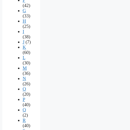
F
(42)
G
(33)
H
(25)
I
(38)
J
(7)
K
(60)
L
(30)
M
(36)
N
(26)
O
(20)
P
(40)
Q
(2)
R
(40)