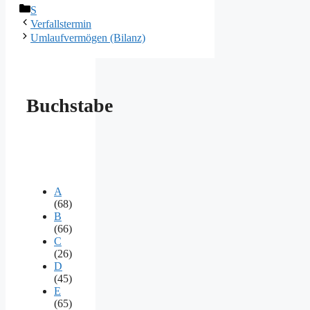
Kategorien
S
Verfallstermin
Umlaufvermögen (Bilanz)
Buchstabe
A
(68)
B
(66)
C
(26)
D
(45)
E
(65)