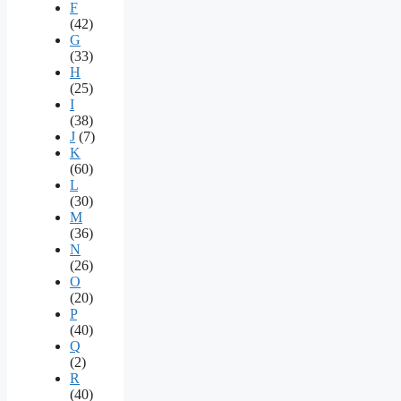
F
(42)
G
(33)
H
(25)
I
(38)
J
(7)
K
(60)
L
(30)
M
(36)
N
(26)
O
(20)
P
(40)
Q
(2)
R
(40)