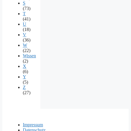
S
(73)
T
(41)
U
(18)
V
(36)
W
(22)
Wissen
(2)
X
(6)
Y
(5)
Z
(27)
Impressum
Datenschutz