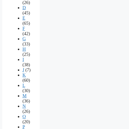
(26)
D
(45)
E
(65)
F
(42)
G
(33)
H
(25)
I
(38)
J
(7)
K
(60)
L
(30)
M
(36)
N
(26)
O
(20)
P