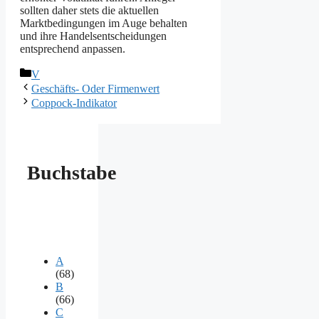
sollten daher stets die aktuellen
Marktbedingungen im Auge behalten
und ihre Handelsentscheidungen
entsprechend anpassen.
Kategorien
V
Geschäfts- Oder Firmenwert
Coppock-Indikator
Buchstabe
A
(68)
B
(66)
C