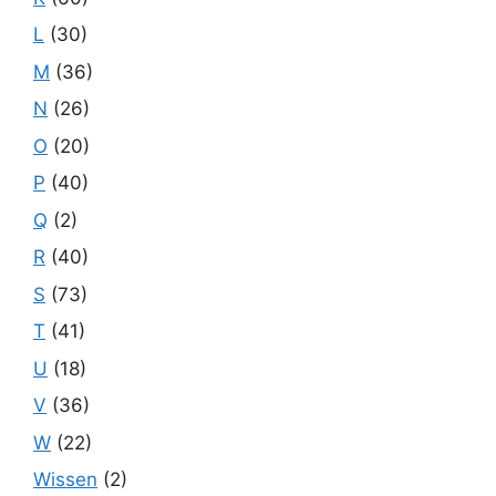
L
(30)
M
(36)
N
(26)
O
(20)
P
(40)
Q
(2)
R
(40)
S
(73)
T
(41)
U
(18)
V
(36)
W
(22)
Wissen
(2)