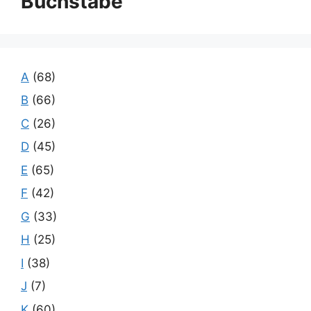
Buchstabe
A
(68)
B
(66)
C
(26)
D
(45)
E
(65)
F
(42)
G
(33)
H
(25)
I
(38)
J
(7)
K
(60)