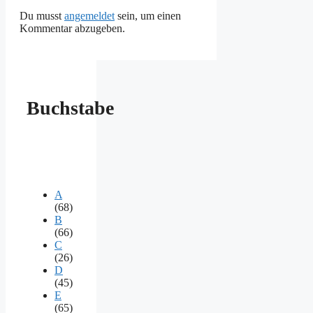
Du musst
angemeldet
sein, um einen
Kommentar abzugeben.
Buchstabe
A
(68)
B
(66)
C
(26)
D
(45)
E
(65)