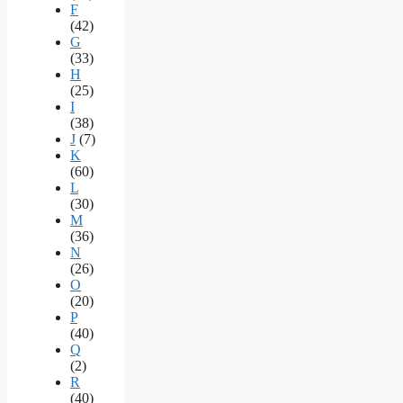
F
(42)
G
(33)
H
(25)
I
(38)
J
(7)
K
(60)
L
(30)
M
(36)
N
(26)
O
(20)
P
(40)
Q
(2)
R
(40)