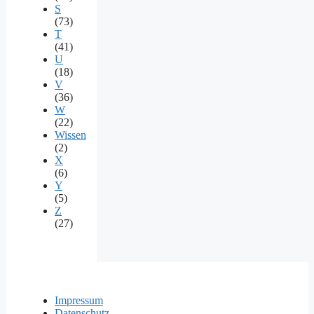
S
(73)
T
(41)
U
(18)
V
(36)
W
(22)
Wissen
(2)
X
(6)
Y
(5)
Z
(27)
Impressum
Datenschutz