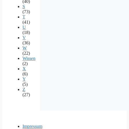
(40)
S
(73)
T
(41)
U
(18)
V
(36)
W
(22)
Wissen
(2)
X
(6)
Y
(5)
Z
(27)
Impressum