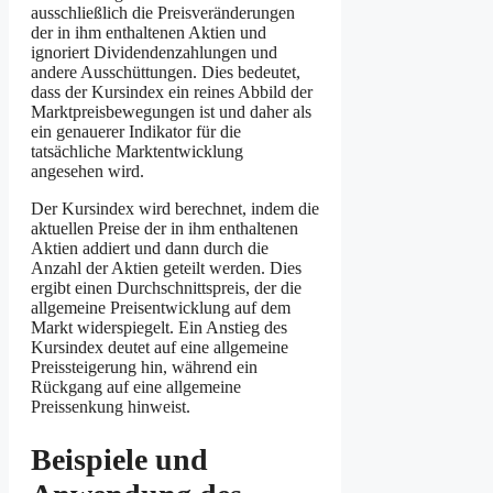
ausschließlich die Preisveränderungen
der in ihm enthaltenen Aktien und
ignoriert Dividendenzahlungen und
andere Ausschüttungen. Dies bedeutet,
dass der Kursindex ein reines Abbild der
Marktpreisbewegungen ist und daher als
ein genauerer Indikator für die
tatsächliche Marktentwicklung
angesehen wird.
Der Kursindex wird berechnet, indem die
aktuellen Preise der in ihm enthaltenen
Aktien addiert und dann durch die
Anzahl der Aktien geteilt werden. Dies
ergibt einen Durchschnittspreis, der die
allgemeine Preisentwicklung auf dem
Markt widerspiegelt. Ein Anstieg des
Kursindex deutet auf eine allgemeine
Preissteigerung hin, während ein
Rückgang auf eine allgemeine
Preissenkung hinweist.
Beispiele und