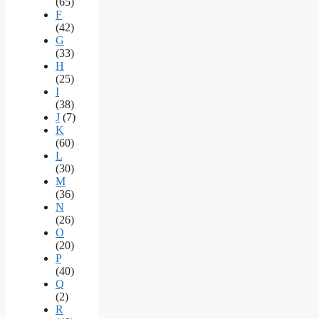
(65)
F
(42)
G
(33)
H
(25)
I
(38)
J
(7)
K
(60)
L
(30)
M
(36)
N
(26)
O
(20)
P
(40)
Q
(2)
R